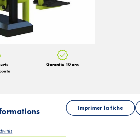
erts
Garantie 10 ans
coute
Imprimer la fiche
nformations
tivités