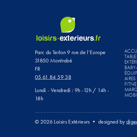
ACCU
Parc du Terlon 9 rue de l’Europe
TABL
31850 Montrabé
EXTÉR
BABY-
FR
ÉQUI
05 61 84 59 38
AIRES
FITNE
MARQ
Lundi - Vendredi : 9h -12h / 14h -
MOBI
18h
© 2026 Loisirs Extérieurs • designed by
dige