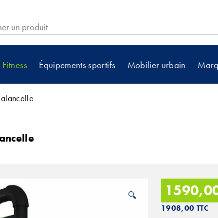
cher
Fitness
Équipements sportifs
Mobilier urbain
Marq
Balancelle
ancelle
1590,0
🔍
1908,00
TTC