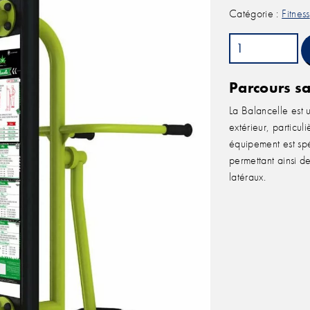
Catégorie :
Fitness
quantité
de
Appareil
Parcours sa
fitness
La Balancelle est u
extérieur
extérieur, particul
Balancelle
équipement est spé
permettant ainsi d
latéraux.