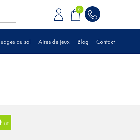
0
0
uages au sol
Aires de jeux
Blog
Contact
0
HT