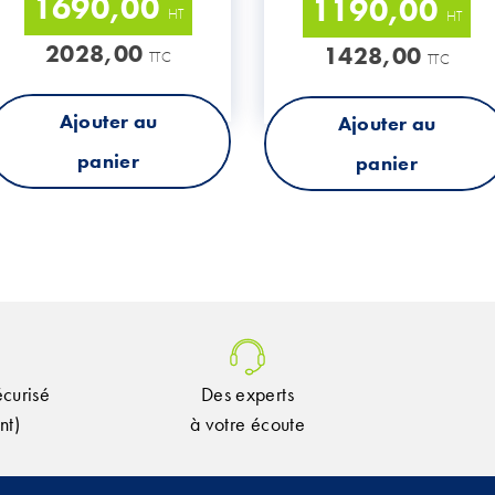
1690,00
1190,00
HT
HT
2028,00
1428,00
TTC
TTC
Ajouter au
Ajouter au
panier
panier
curisé
Des experts
nt)
à votre écoute