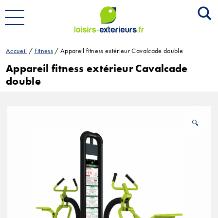
Allez
au
contenu
Accueil
/
Fitness
/ Appareil fitness extérieur Cavalcade double
Appareil fitness extérieur Cavalcade
double
🔍